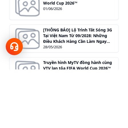
World Cup 2026™
01/06/2026
[THÔNG BÁO] Lộ Trình Tắt Sóng 3G
Tại Việt Nam Từ 09/2028: Những
Hotline
Điều Khách Hàng Cần Làm Ngay
Hôm Nay
28/05/2026
18001166
Truyền hình MyTV đồng hành cùng
VTV lan tỏa FIFA World Cup 2026™
kết nối tinh thần Việt Nam
28/05/2026
Hộ kinh doanh đăng ký dịch vụ số
VNPT sẽ nhiều cơ hội trúng Ngựa
Vàng 9999
10/03/2026