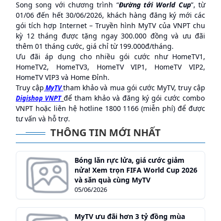
Song song với chương trình “
Đường tới World Cup
”, từ
01/06 đến hết 30/06/2026, khách hàng đăng ký mới các
gói tích hợp Internet – Truyền hình MyTV của VNPT chu
kỳ 12 tháng được tặng ngay 300.000 đồng và ưu đãi
thêm 01 tháng cước, giá chỉ từ 199.000đ/tháng.
Ưu đãi áp dụng cho nhiều gói cước như HomeTV1,
HomeTV2, HomeTV3, HomeTV VIP1, HomeTV VIP2,
HomeTV VIP3 và Home Đỉnh.
Truy cập
tham khảo và mua gói cước MyTV, truy cập
MyTV
để tham khảo và đăng ký gói cước combo
Digishop VNPT
VNPT hoặc liên hệ hotline 1800 1166 (miễn phí) để được
tư vấn và hỗ trợ.
THÔNG TIN MỚI NHẤT
Bóng lăn rực lửa, giá cước giảm
nửa! Xem trọn FIFA World Cup 2026
và săn quà cùng MyTV
05/06/2026
MyTV ưu đãi hơn 3 tỷ đồng mùa