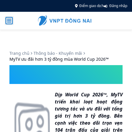
Điểm giao dịch
Đăng nhập
Trang chủ
Thông báo - Khuyến mãi
MyTV ưu đãi hơn 3 tỷ đồng mùa World Cup 2026™
MyTV ưu đãi hơn 3 tỷ đồng mùa
World Cup 2026™
Dịp World Cup 2026™, MyTV
triển khai loạt hoạt động
tương tác và ưu đãi với tổng
giá trị hơn 3 tỷ đồng. Bên
cạnh việc theo dõi trọn vẹn
104 trận đấu của giải trên