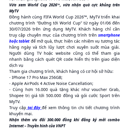
Vừa xem World Cup 2026™, vừa nhận quà cực khủng trên
MyTV
Đồng hành cùng FIFA World Cup 2026™, MyTV triển khai
chương trình “Đường tới World Cup” từ ngày 01/06 đến
30/07/2026 trên ứng dụng MyTV. Khách hàng chỉ cần
truy cập chuyên mục của chương trình trên
smartphone
để mở quà, thực hiện các nhiệm vụ tương tác
hoặc tablet
hằng ngày và tích lũy lượt chơi xuyên suốt mùa giải.
Người dùng TV hoặc website cũng có thể tham gia
nhanh bằng cách quét QR code hiển thị trên giao diện
dịch vụ
Tham gia chương trình, khách hàng có cơ hội sở hữu:
- IPhone 17 Pro Max 256GB;
- Apple AirPods 4 Active Noise Cancellation;
- Cùng hơn 16.000 quà tặng khác như voucher Grab,
Shopee trị giá tới 500.000 đồng và gói cước Sport trên
MyTV.
Truy cập
để xem thông tin chi tiết chương trình
tại đây
khuyến mại.
Nhận thêm ưu đãi 300.000 đồng khi đăng ký mới combo
Internet – Truyền hình của VNPT