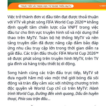
Việc trở thành đơn vị đầu tiên đạt được thoả thuận 
với VTV về phát sóng FIFA World Cup 2026™ khẳng 
định quyết tâm chiến lược của VNPT trong việc 
đầu tư cho lĩnh vực truyền hình số và nội dung thể 
thao trên MyTV. Toàn bộ hệ thống MyTV và nền 
tảng truyền dẫn đã được nâng cấp đảm bảo đáp 
ứng nhu cầu truy cập lớn trong thời gian diễn ra 
giải đấu. Các trận đấu thuộc FIFA World Cup 2026™ 
sẽ được phát sóng trên truyền hình MyTV, trên TV 
gia đình và hàng triệu thiết bị di động.
Song hành cùng các trận đấu trực tiếp, MyTV sẽ 
đưa người hâm mộ vào một thế giới bóng đá sôi 
động và tràn đầy cảm xúc với những chương trình 
độc quyền về World Cup chỉ có trên MyTV: 
Hành 
trình World Cup
, 
Đường đến vinh quang
, 
Dấu ấn huyền 
thoại
, 
Phía sau trận đấu
… 