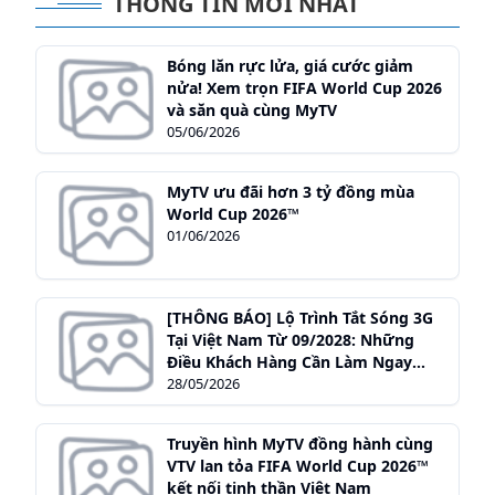
THÔNG TIN MỚI NHẤT
Bóng lăn rực lửa, giá cước giảm
nửa! Xem trọn FIFA World Cup 2026
và săn quà cùng MyTV
05/06/2026
MyTV ưu đãi hơn 3 tỷ đồng mùa
World Cup 2026™
01/06/2026
[THÔNG BÁO] Lộ Trình Tắt Sóng 3G
Tại Việt Nam Từ 09/2028: Những
Điều Khách Hàng Cần Làm Ngay
Hôm Nay
28/05/2026
Truyền hình MyTV đồng hành cùng
VTV lan tỏa FIFA World Cup 2026™
kết nối tinh thần Việt Nam