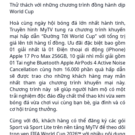
Thử thách với những chương trình đồng hành dịp 
World Cup
Hoà cùng ngày hội bóng đá lớn nhất hành tinh, 
Truyền hình MyTV tung ra chương trình khuyến 
mại hấp dẫn “Đường Tới World Cup” với tổng trị 
giá lên tới hàng tỉ đồng. Ưu đãi đặc biệt bao gồm 
01 giải nhất là 01 Điện thoại di động (iPhone) 
Apple 17 Pro Max 256GB, 10 giải nhì mỗi giải gồm 
01 Tai nghe Bluetooth Apple AirPods 4 Active Noise 
Cancellation cùng hơn 16.000 phần quà hấp dẫn 
sẽ được trao cho những khách hàng may mắn 
nhất tham gia chương trình khuyến mại này. 
Chương trình này  sẽ giúp người hâm mộ có một 
trải nghiệm độc đáo đầy chất thể thao khi vừa xem 
bóng đá vừa chơi vui cùng bạn bè, gia đình và có 
cơ hội trúng thưởng.
Cùng với đó, khách hàng có thể đăng ký các gói 
Sport và Sport Lite trên nền tảng MyTV để theo dõi 
trọn vẹn FIFA World Cup 2026™ với nhiều nội dung 