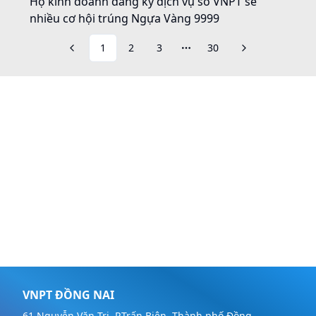
Hộ kinh doanh đăng ký dịch vụ số VNPT sẽ
nhiều cơ hội trúng Ngựa Vàng 9999
1
2
3
30
More pages
VNPT ĐỒNG NAI
61 Nguyễn Văn Trị, P.Trấn Biên, Thành phố Đồng